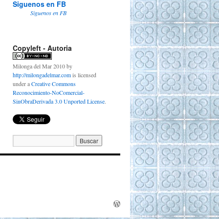
Siguenos en FB
Siguenos en FB
Copyleft - Autoria
Milonga del Mar 2010
by
http://milongadelmar.com
is licensed
under a
Creative Commons
Reconocimiento-NoComercial-
SinObraDerivada 3.0 Unported License
.