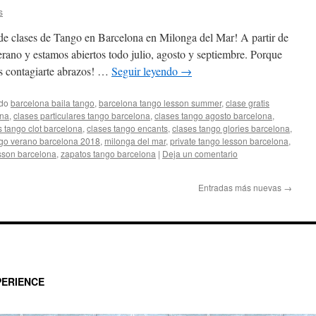
s
 de clases de Tango en Barcelona en Milonga del Mar! A partir de
ano y estamos abiertos todo julio, agosto y septiembre. Porque
os contagiarte abrazos! …
Seguir leyendo
→
ado
barcelona baila tango
,
barcelona tango lesson summer
,
clase gratis
ona
,
clases particulares tango barcelona
,
clases tango agosto barcelona
,
s tango clot barcelona
,
clases tango encants
,
clases tango glories barcelona
,
ngo verano barcelona 2018
,
milonga del mar
,
private tango lesson barcelona
,
sson barcelona
,
zapatos tango barcelona
|
Deja un comentario
Entradas más nuevas
→
ERIENCE