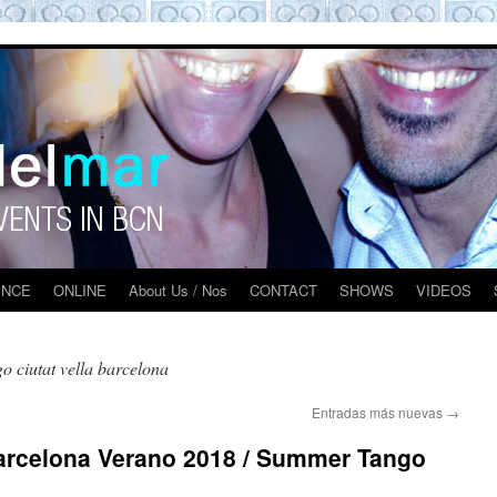
O BARCELONA EXPERIENCE
ENCE
ONLINE
About Us / Nos
CONTACT
SHOWS
VIDEOS
go ciutat vella barcelona
Entradas más nuevas
→
arcelona Verano 2018 / Summer Tango