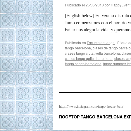
Publicado el
25/05/2018
por
HappyEvent
[English below] En verano disfruta
Junio comenzamos con el horario ver
bailar nos alegra la vida, y querem
Publicado en
Escuela de tango
|
Etiquet
tango barcelona
,
clases de tango barcel
clases tango ciutat vella barcelona
,
clase
clases tango gotico barcelona
,
clases ta
tango shoes barcelona
,
tango summer le
https://www.instagram.com/tango_house_bcn/
ROOFTOP TANGO BARCELONA EXP