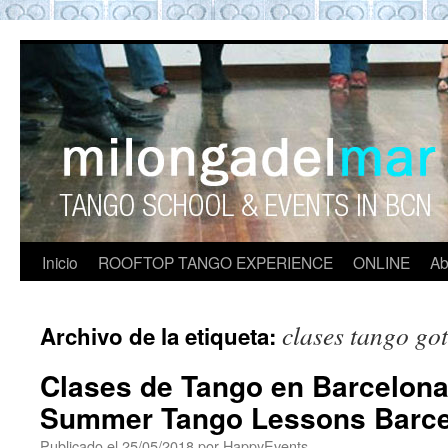
ROOFTOP TANGO BARCELON
Tango en Barcelona. Clases de Tango en
Barcelona. Show Tango. barcelona
experience. Private Tango Lesson. Rooftop
Tango experience Barcelona. Tango
Barcelona
Inicio
ROOFTOP TANGO EXPERIENCE
ONLINE
Ab
clases tango go
Archivo de la etiqueta:
Clases de Tango en Barcelona
Summer Tango Lessons Barc
Publicado el
25/05/2018
por
HappyEvents