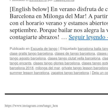
[English below] En verano disfruta de 
Barcelona en Milonga del Mar! A parti
con el horario verano y estamos abiertos
septiembre. Porque bailar nos alegra la
contagiarte abrazos! …
Seguir leyendo
Publicado en
Escuela de tango
|
Etiquetado
barcelona baila tan
clase gratis tango barcelona
,
clases de tango barcelona
,
clases 
tango agosto barcelona
,
clases tango ciutat vella barcelona
,
cla
tango encants
,
clases tango glories barcelona
,
clases tango got
barcelona 2018
,
milonga del mar
,
private tango lesson barcelon
summer lesson barcelona
,
zapatos tango barcelona
|
Deja un c
https://www.instagram.com/tango_hou