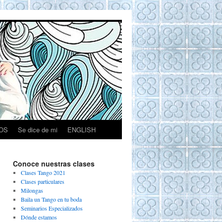
OS
Se dice de mi
ENGLISH
Conoce nuestras clases
Clases Tango 2021
Clases particulares
Milongas
Baila un Tango en tu boda
Seminarios Especializados
Dónde estamos