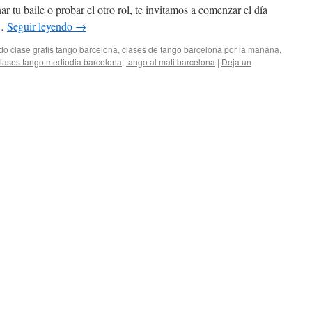
nar tu baile o probar el otro rol, te invitamos a comenzar el día
 …
Seguir leyendo
→
ado
clase gratis tango barcelona
,
clases de tango barcelona por la mañana
,
lases tango mediodia barcelona
,
tango al mati barcelona
|
Deja un