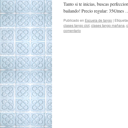
Tanto si te inicias, buscas perfeccio
bailando! Precio regular: 35€/mes
Publicado en
Escuela de tango
|
Etiquet
clases tango clot
,
clases tango mañana
,
c
comentario