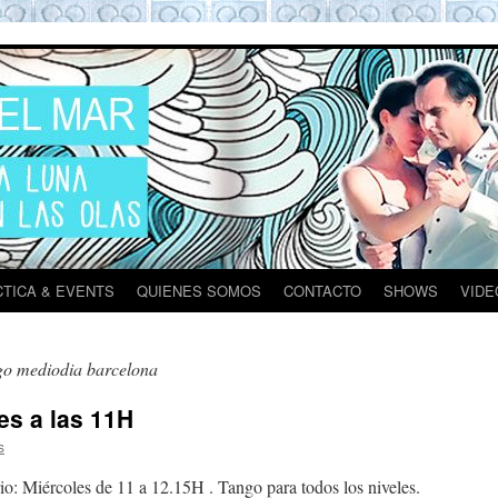
ona
TICA & EVENTS
QUIENES SOMOS
CONTACTO
SHOWS
VIDE
ngo mediodia barcelona
es a las 11H
s
o: Miércoles de 11 a 12.15H . Tango para todos los niveles.