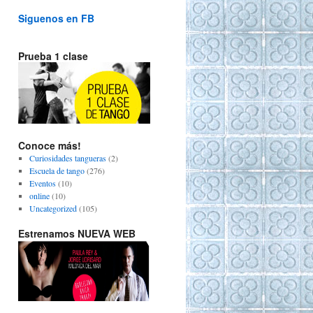
Siguenos en FB
Prueba 1 clase
Conoce más!
Curiosidades tangueras
(2)
Escuela de tango
(276)
Eventos
(10)
online
(10)
Uncategorized
(105)
Estrenamos NUEVA WEB