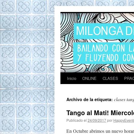
Tango en Barcel
Tango en Barcelona. Clases de Tango en
Barcelona. Show Tango. Zapatos Tango.
Eventos. Private Tango Lesson. Milonga del
Mar. Milongas y practicas de Tango
Barcelona
Inicio
ONLINE
CLASES
PRAC
clases ta
Archivo de la etiqueta:
Tango al Mati! Miercol
Publicado el
24/09/2017
por
HappyEvent
En Octubre abrimos un nuevo horari