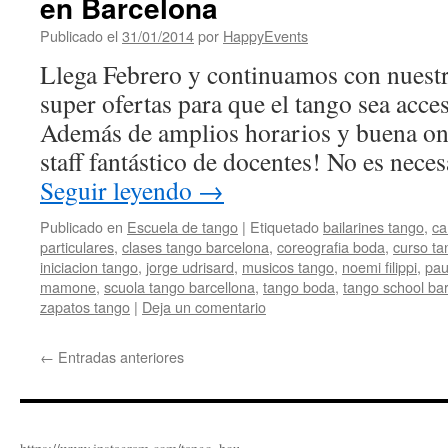
en Barcelona
Publicado el
31/01/2014
por
HappyEvents
Llega Febrero y continuamos con nuestra
super ofertas para que el tango sea acces
Además de amplios horarios y buena o
staff fantástico de docentes! No es neces
Seguir leyendo
→
Publicado en
Escuela de tango
|
Etiquetado
bailarines tango
,
ca
particulares
,
clases tango barcelona
,
coreografia boda
,
curso ta
iniciacion tango
,
jorge udrisard
,
musicos tango
,
noemi filippi
,
pau
mamone
,
scuola tango barcellona
,
tango boda
,
tango school ba
zapatos tango
|
Deja un comentario
←
Entradas anteriores