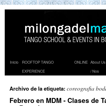
ROOFTOP TANGO BARCELON
Tango en Barcelona. Clases de Tango en
Barcelona. Show Tango. barcelona
experience. Private Tango Lesson. Rooftop
Tango experience Barcelona. Tango
Barcelona
Inicio
ROOFTOP TANGO
ONLINE
About Us
EXPERIENCE
/ Nos
coreografia bod
Archivo de la etiqueta:
Febrero en MDM - Clases de 