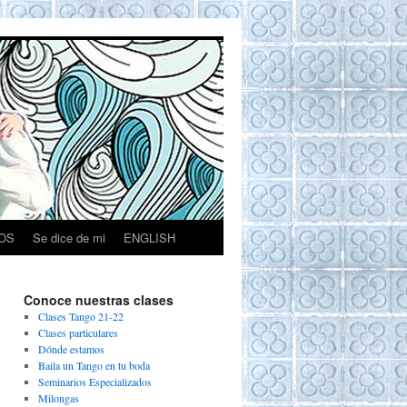
OS
Se dice de mi
ENGLISH
Conoce nuestras clases
Clases Tango 21-22
Clases particulares
Dónde estamos
Baila un Tango en tu boda
Seminarios Especializados
Milongas