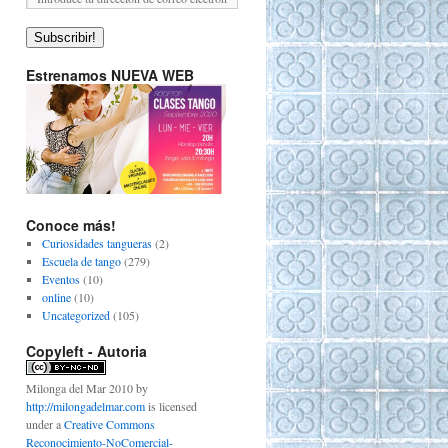
Subscribir!
Estrenamos NUEVA WEB
Conoce más!
Curiosidades tangueras
(2)
Escuela de tango
(279)
Eventos
(10)
online
(10)
Uncategorized
(105)
Copyleft - Autoria
Milonga del Mar 2010
by
http://milongadelmar.com
is licensed
under a
Creative Commons
Reconocimiento-NoComercial-