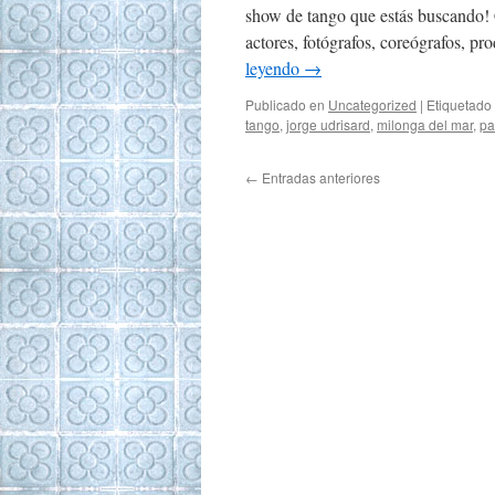
show de tango que estás buscando! 
actores, fotógrafos, coreógrafos, p
leyendo
→
Publicado en
Uncategorized
|
Etiquetado
tango
,
jorge udrisard
,
milonga del mar
,
pa
←
Entradas anteriores