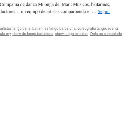
Compañía de danza Milonga del Mar : Músicos, bailarines,
roductores… un equipo de artistas compartiendo el …
Seguir
artistas tango baile
,
bailarines tango barcelona
,
coreografia tango
,
events
ula rey
,
show de tango barcelona
,
show tango eventos
|
Deja un comentario