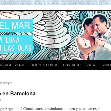
ona
TICA & EVENTS
QUIENES SOMOS
CONTACTO
SHOWS
VIDE
ia tango
 en Barcelona
s
go Argentino? Contáctanos contándonos tu idea y te armamos el