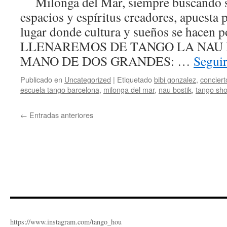
Milonga del Mar, siempre buscando si
espacios y espíritus creadores, apuesta 
lugar donde cultura y sueños se hacen p
LLENAREMOS DE TANGO LA NAU 
MANO DE DOS GRANDES: …
Segui
Publicado en
Uncategorized
|
Etiquetado
bibi gonzalez
,
conciert
escuela tango barcelona
,
milonga del mar
,
nau bostik
,
tango sh
←
Entradas anteriores
https://www.instagram.com/tango_hou