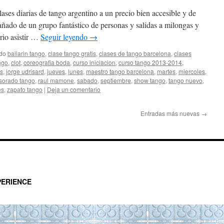
ases diarias de tango argentino a un precio bien accesible y de
ado de un grupo fantástico de personas y salidas a milongas y
rio asistir …
Seguir leyendo
→
ado
bailarin tango
,
clase tango gratis
,
clases de tango barcelona
,
clases
ngo
,
clot
,
coreografia boda
,
curso iniciacion
,
curso tango 2013-2014
,
es
,
jorge udrisard
,
jueves
,
lunes
,
maestro tango barcelona
,
martes
,
miercoles
,
sorado tango
,
raul mamone
,
sabado
,
septiembre
,
show tango
,
tango nuevo
,
es
,
zapato tango
|
Deja un comentario
Entradas más nuevas
→
ERIENCE