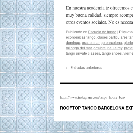
En nuestra academia te ofrecemos cl
muy buena calidad, siempre acompañ
otros eventos sociales. No es necesa
Publicado en
Escuela de tango
|
Etiquet
economicas tango
,
clases particulares ta
domingo
,
escuela tango barcelona
,
glori
milonga del mar
,
octubre
,
paula rey
,
profe
tango private classes
,
tango shoes
,
viern
←
Entradas anteriores
https://www.instagram.com/tango_house_bcn/
ROOFTOP TANGO BARCELONA EXP