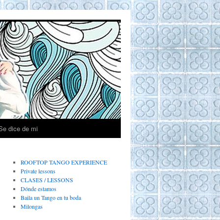
Se dice de mi
ROOFTOP TANGO EXPERIENCE
Private lessons
CLASES / LESSONS
Dónde estamos
Baila un Tango en tu boda
Milongas