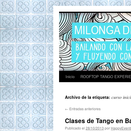
ROOFTOP TANG
Tango en Barcelona. Clases de Tango en
Barcelona. Show Tango. barcelona
experience. Private Tango Lesson. Rooftop
Tango experience Barcelona. Tango
Barcelona
Inicio
ROOFTOP TANGO EXPERI
curso inic
Archivo de la etiqueta:
←
Entradas anteriores
Clases de Tango en B
Publicado el
28/10/2013
por
HappyEvent