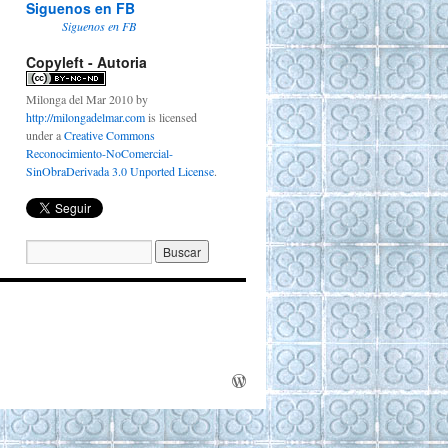
Siguenos en FB
Siguenos en FB
Copyleft - Autoria
Milonga del Mar 2010
by
http://milongadelmar.com
is licensed
under a
Creative Commons
Reconocimiento-NoComercial-
SinObraDerivada 3.0 Unported License
.