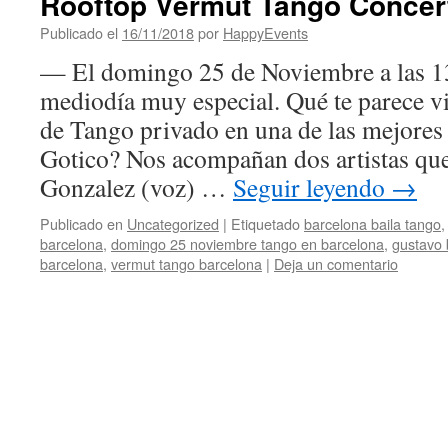
Rooftop Vermut Tango Concer
Publicado el
16/11/2018
por
HappyEvents
— El domingo 25 de Noviembre a las 
mediodía muy especial. Qué te parece v
de Tango privado en una de las mejores 
Gotico? Nos acompañan dos artistas que 
Gonzalez (voz) …
Seguir leyendo
→
Publicado en
Uncategorized
|
Etiquetado
barcelona baila tango
barcelona
,
domingo 25 noviembre tango en barcelona
,
gustavo 
barcelona
,
vermut tango barcelona
|
Deja un comentario