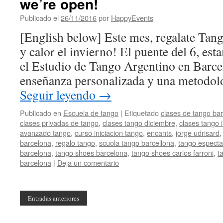
we’re open!
Publicado el
26/11/2016
por
HappyEvents
[English below] Este mes, regalate Tang
y calor el invierno! El puente del 6, es
el Estudio de Tango Argentino en Barce
enseñanza personalizada y una metodolo
Seguir leyendo
→
Publicado en
Escuela de tango
|
Etiquetado
clases de tango ba
clases privadas de tango
,
clases tango diciembre
,
clases tango 
avanzado tango
,
curso iniciacion tango
,
encants
,
jorge udrisard
barcelona
,
regalo tango
,
scuola tango barcellona
,
tango especta
barcelona
,
tango shoes barcelona
,
tango shoes carlos farroni
,
t
barcelona
|
Deja un comentario
Entradas anteriores