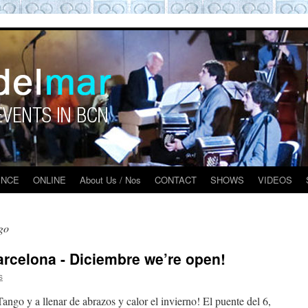
O BARCELONA EXPERIENCE
ENCE
ONLINE
About Us / Nos
CONTACT
SHOWS
VIDEOS
go
rcelona - Diciembre we’re open!
s
ango y a llenar de abrazos y calor el invierno! El puente del 6,