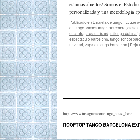
estamos abiertos! Somos el Estudio
personalizada y una metodología ap
Publicado en
Escuela de tango
|
Etiquet
de tango
,
clases tango diciembre
,
clases 
encants
,
jorge udrisard
,
milonga del mar
,
espectaculo barcelona
,
tango school bar
navidad
,
zapatos tango barcelona
|
Deja 
https://www.instagram.com/tango_house_bcn/
ROOFTOP TANGO BARCELONA EXP