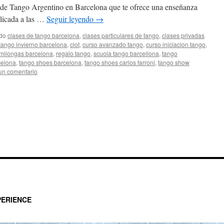
 de Tango Argentino en Barcelona que te ofrece una enseñanza
licada a las …
Seguir leyendo
→
ado
clases de tango barcelona
,
clases particulares de tango
,
clases privadas
tango invierno barcelona
,
clot
,
curso avanzado tango
,
curso iniciacion tango
,
milongas barcelona
,
regalo tango
,
scuola tango barcellona
,
tango
celona
,
tango shoes barcelona
,
tango shoes carlos farroni
,
tango show
un comentario
ERIENCE