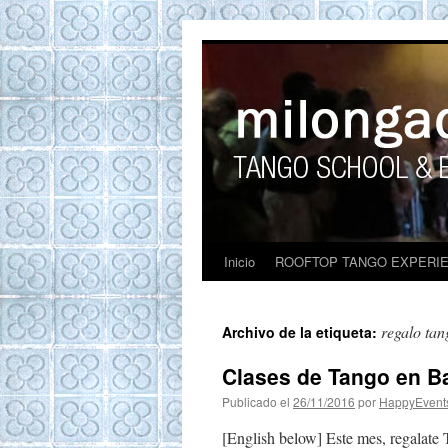
ROOFTOP TANG
Tango en Barcelona. Clases de Tango en
Barcelona. Show Tango. barcelona
experience. Private Tango Lesson. Rooftop
Tango experience Barcelona. Tango
Barcelona
Inicio
ROOFTOP TANGO EXPERI
regalo tan
Archivo de la etiqueta:
Clases de Tango en Ba
Publicado el
26/11/2016
por
HappyEvent
[English below] Este mes, regalate T