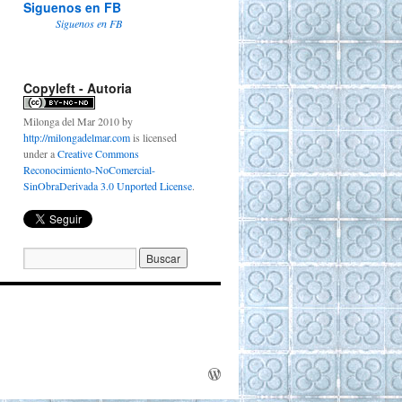
Siguenos en FB
Siguenos en FB
Copyleft - Autoria
Milonga del Mar 2010
by
http://milongadelmar.com
is licensed
under a
Creative Commons
Reconocimiento-NoComercial-
SinObraDerivada 3.0 Unported License
.