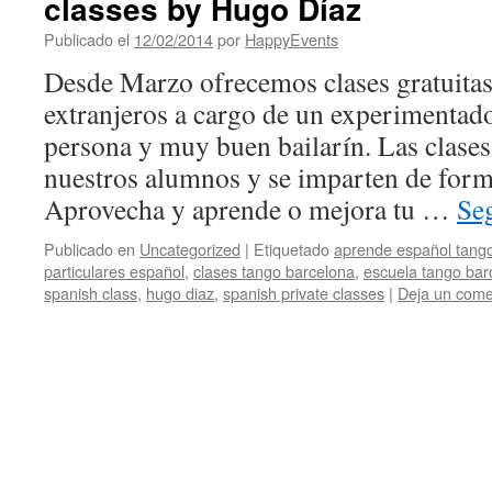
classes by Hugo Díaz
Publicado el
12/02/2014
por
HappyEvents
Desde Marzo ofrecemos clases gratuitas
extranjeros a cargo de un experimentado
persona y muy buen bailarín. Las clases
nuestros alumnos y se imparten de forma
Aprovecha y aprende o mejora tu …
Se
Publicado en
Uncategorized
|
Etiquetado
aprende español tang
particulares español
,
clases tango barcelona
,
escuela tango bar
spanish class
,
hugo diaz
,
spanish private classes
|
Deja un come