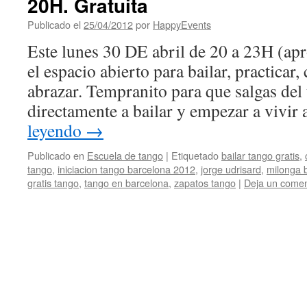
20H. Gratuita
Publicado el
25/04/2012
por
HappyEvents
Este lunes 30 DE abril de 20 a 23H (ap
el espacio abierto para bailar, practicar, 
abrazar. Tempranito para que salgas del 
directamente a bailar y empezar a vivir 
leyendo
→
Publicado en
Escuela de tango
|
Etiquetado
bailar tango gratis
,
tango
,
iniciacion tango barcelona 2012
,
jorge udrisard
,
milonga 
gratis tango
,
tango en barcelona
,
zapatos tango
|
Deja un comen