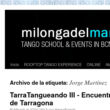
ROOFTOP TANGO BARCELON
Tango en Barcelona. Clases de Tango en
Barcelona. Show Tango. barcelona
experience. Private Tango Lesson. Rooftop
Tango experience Barcelona. Tango
Barcelona
Inicio
ROOFTOP TANGO EXPERIENCE
ONLINE
Ab
Jorge Martínez
Archivo de la etiqueta:
TarraTangueando III - Encuen
de Tarragona
Publicado el
27/01/2013
por
HappyEvents