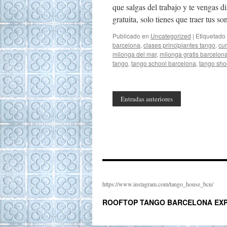
que salgas del trabajo y te vengas d
gratuita, solo tienes que traer tus s
Publicado en
Uncategorized
|
Etiquetado
barcelona
,
clases principiantes tango
,
cur
milonga del mar
,
milonga gratis barcelon
tango
,
tango school barcelona
,
tango sho
Entradas anteriores
https://www.instagram.com/tango_house_bcn/
ROOFTOP TANGO BARCELONA EXP