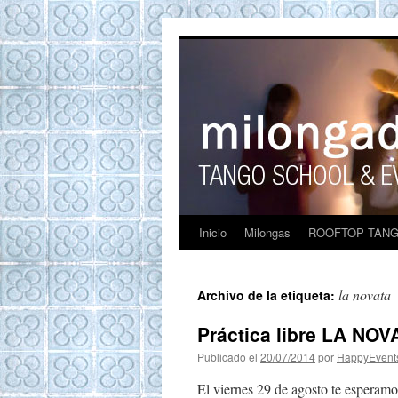
ROOFTOP TANG
Tango en Barcelona. Clases de Tango en
Barcelona. Show Tango. barcelona
experience. Private Tango Lesson. Rooftop
Tango experience Barcelona. Tango
Barcelona
Inicio
Milongas
ROOFTOP TANG
la novata
Archivo de la etiqueta:
Práctica libre LA NOVA
Publicado el
20/07/2014
por
HappyEvent
El viernes 29 de agosto te espera