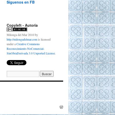
Siguenos en FB
Copyleft - Autoria
Milonga del Mar 2010
by
http://milongadelmar.com
is licensed
under a
Creative Commons
Reconocimiento-NoComercial-
SinObraDerivada 3.0 Unported License
.