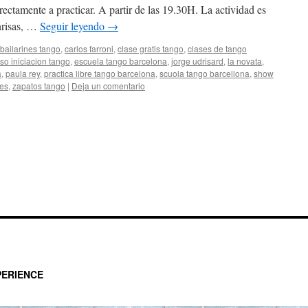
irectamente a practicar. A partir de las 19.30H. La actividad es
onrisas, …
Seguir leyendo
→
bailarines tango
,
carlos farroni
,
clase gratis tango
,
clases de tango
so iniciacion tango
,
escuela tango barcelona
,
jorge udrisard
,
la novata
,
a
,
paula rey
,
practica libre tango barcelona
,
scuola tango barcellona
,
show
es
,
zapatos tango
|
Deja un comentario
ERIENCE