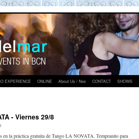
O BARCELONA EXPERIENCE
O EXPERIENCE
ONLINE
About Us / Nos
CONTACT
SHOWS
TA - Viernes 29/8
s
mos en la práctica gratuita de Tango LA NOVATA. Tempranito para