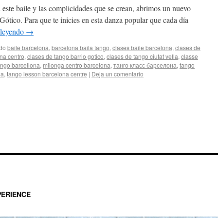
este baile y las complicidades que se crean, abrimos un nuevo
Gótico. Para que te inicies en esta danza popular que cada día
 leyendo
→
ado
baile barcelona
,
barcelona baila tango
,
clases baile barcelona
,
clases de
na centro
,
clases de tango barrio gotico
,
clases de tango ciutat vella
,
classe
ango barcellona
,
milonga centro barcelona
,
танго класс барселона
,
tango
na
,
tango lesson barcelona centre
|
Deja un comentario
ERIENCE