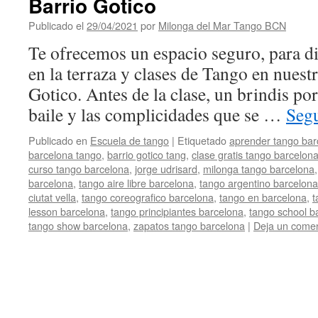
Barrio Gotico
Publicado el
29/04/2021
por
Milonga del Mar Tango BCN
Te ofrecemos un espacio seguro, para di
en la terraza y clases de Tango en nuest
Gotico. Antes de la clase, un brindis po
baile y las complicidades que se …
Seg
Publicado en
Escuela de tango
|
Etiquetado
aprender tango bar
barcelona tango
,
barrio gotico tang
,
clase gratis tango barcelon
curso tango barcelona
,
jorge udrisard
,
milonga tango barcelona
barcelona
,
tango aire libre barcelona
,
tango argentino barcelona
ciutat vella
,
tango coreografico barcelona
,
tango en barcelona
,
t
lesson barcelona
,
tango principiantes barcelona
,
tango school b
tango show barcelona
,
zapatos tango barcelona
|
Deja un comen