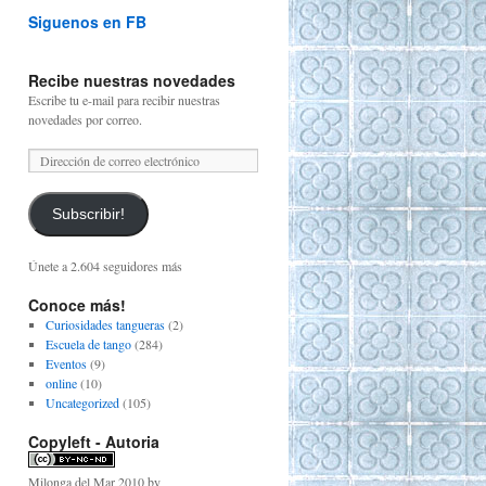
Siguenos en FB
Recibe nuestras novedades
Escribe tu e-mail para recibir nuestras
novedades por correo.
Subscribir!
Únete a 2.604 seguidores más
Conoce más!
Curiosidades tangueras
(2)
Escuela de tango
(284)
Eventos
(9)
online
(10)
Uncategorized
(105)
Copyleft - Autoria
Milonga del Mar 2010
by