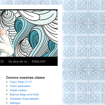
OS
Se dice de mi
ENGLISH
Conoce nuestras clases
Clases Tango 22-23
Clases particulares
Dónde estamos
Baila un Tango en tu boda
Seminarios Especializados
Milongas