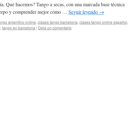
cia. Qué hacemos? Tango a secas, con una marcada base técnica
cuerpo y comprender mejor cómo …
Seguir leyendo
→
ango argentino online
,
clases tango barcelona
,
clases tango online español
,
r
,
tango en barcelona
|
Deja un comentario