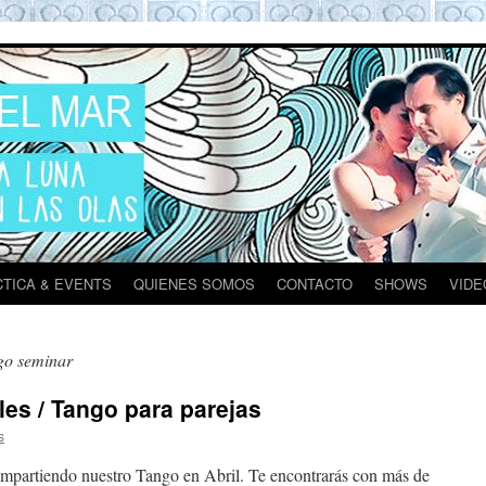
ona
TICA & EVENTS
QUIENES SOMOS
CONTACTO
SHOWS
VIDE
go seminar
les / Tango para parejas
s
tiendo nuestro Tango en Abril. Te encontrarás con más de