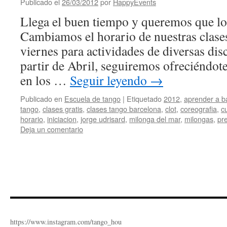
Publicado el
26/03/2012
por
HappyEvents
Llega el buen tiempo y queremos que lo
Cambiamos el horario de nuestras clase
viernes para actividades de diversas disc
partir de Abril, seguiremos ofreciéndot
en los …
Seguir leyendo
→
Publicado en
Escuela de tango
|
Etiquetado
2012
,
aprender a ba
tango
,
clases gratis
,
clases tango barcelona
,
clot
,
coreografia
,
c
horario
,
iniciacion
,
jorge udrisard
,
milonga del mar
,
milongas
,
pr
Deja un comentario
https://www.instagram.com/tango_hou