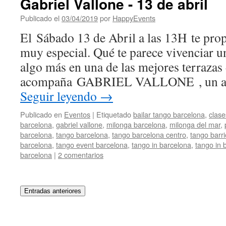
Gabriel Vallone - 13 de abril
Publicado el
03/04/2019
por
HappyEvents
El Sábado 13 de Abril a las 13H te pr
muy especial. Qué te parece vivenciar u
algo más en una de las mejores terrazas
acompaña GABRIEL VALLONE , un arti
Seguir leyendo
→
Publicado en
Eventos
|
Etiquetado
bailar tango barcelona
,
clase
barcelona
,
gabriel vallone
,
milonga barcelona
,
milonga del mar
,
barcelona
,
tango barcelona
,
tango barcelona centro
,
tango barri
barcelona
,
tango event barcelona
,
tango in barcelona
,
tango in 
barcelona
|
2 comentarios
Entradas anteriores