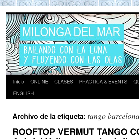
Tango en Barcelona
Tango en Barcelona. Clases de Tango en
Barcelona. Show Tango. Zapatos Tango.
Eventos. Private Tango Lesson. Rooftop
Tango experience Barcelona. Milongas y
practicas de Tango Barcelona
Inicio
ONLINE
CLASES
PRACTICA & EVENTS
Q
ENGLISH
tango barcelon
Archivo de la etiqueta:
ROOFTOP VERMUT TANGO CO