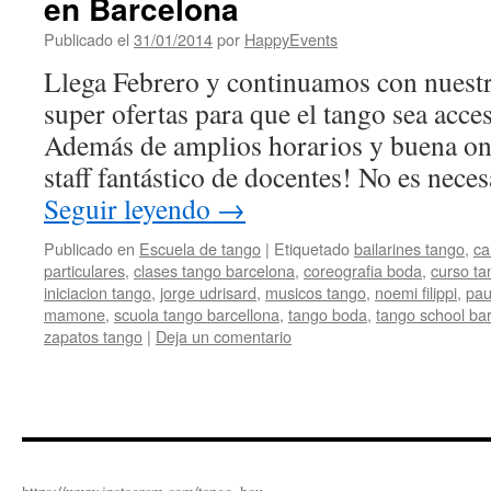
en Barcelona
Publicado el
31/01/2014
por
HappyEvents
Llega Febrero y continuamos con nuestra
super ofertas para que el tango sea acces
Además de amplios horarios y buena o
staff fantástico de docentes! No es neces
Seguir leyendo
→
Publicado en
Escuela de tango
|
Etiquetado
bailarines tango
,
ca
particulares
,
clases tango barcelona
,
coreografia boda
,
curso ta
iniciacion tango
,
jorge udrisard
,
musicos tango
,
noemi filippi
,
pau
mamone
,
scuola tango barcellona
,
tango boda
,
tango school ba
zapatos tango
|
Deja un comentario