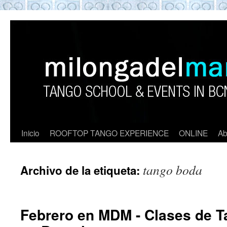
ROOFTOP TANGO BARCELON
Tango en Barcelona. Clases de Tango en
Barcelona. Show Tango. barcelona
experience. Private Tango Lesson. Rooftop
Tango experience Barcelona. Tango
Barcelona
Inicio
ROOFTOP TANGO EXPERIENCE
ONLINE
Ab
tango boda
Archivo de la etiqueta:
Febrero en MDM - Clases de 