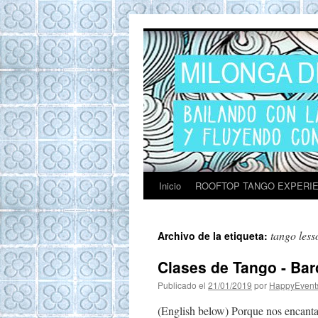
ROOFTOP TANG
Tango en Barcelona. Clases de Tango en
Barcelona. Show Tango. barcelona
experience. Private Tango Lesson. Rooftop
Tango experience Barcelona. Tango
Barcelona
Inicio
ROOFTOP TANGO EXPERI
tango less
Archivo de la etiqueta:
Clases de Tango - Bar
Publicado el
21/01/2019
por
HappyEvent
(English below) Porque nos encanta 