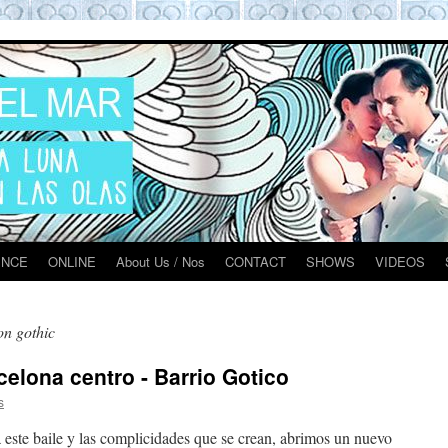
O BARCELONA EXPERIENCE
ENCE
ONLINE
About Us / Nos
CONTACT
SHOWS
VIDEOS
on gothic
celona centro - Barrio Gotico
s
este baile y las complicidades que se crean, abrimos un nuevo