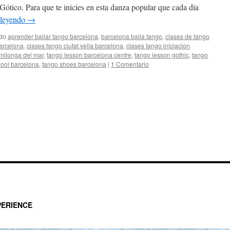
Gótico. Para que te inicies en esta danza popular que cada día
 leyendo
→
ado
aprender bailar tango barcelona
,
barcelona baila tango
,
clases de tango
barcelona
,
clases tango ciutat vella barcelona
,
clases tango iniciacion
milonga del mar
,
tango lesson barcelona centre
,
tango lesson gothic
,
tango
hool barcelona
,
tango shoes barcelona
|
1 Comentario
ERIENCE