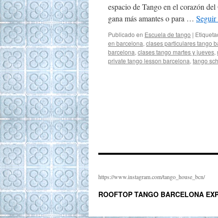
espacio de Tango en el corazón del 
gana más amantes o para …
Seguir
Publicado en
Escuela de tango
|
Etiquet
en barcelona
,
clases particulares tango 
barcelona
,
clases tango martes y jueves
,
private tango lesson barcelona
,
tango sc
https://www.instagram.com/tango_house_bcn/
ROOFTOP TANGO BARCELONA EXP