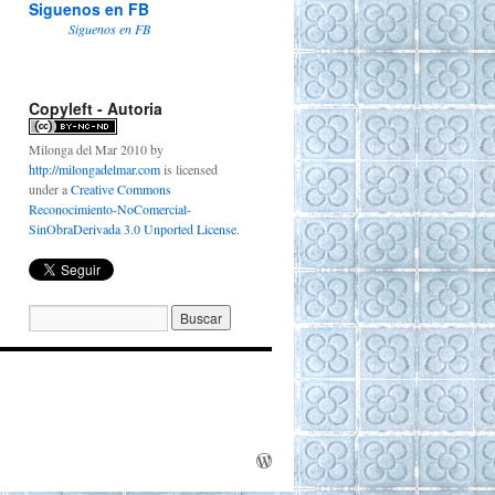
Siguenos en FB
Siguenos en FB
Copyleft - Autoria
Milonga del Mar 2010
by
http://milongadelmar.com
is licensed
under a
Creative Commons
Reconocimiento-NoComercial-
SinObraDerivada 3.0 Unported License
.