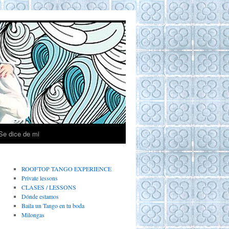
Se dice de mi
ROOFTOP TANGO EXPERIENCE
Private lessons
CLASES / LESSONS
Dónde estamos
Baila un Tango en tu boda
Milongas