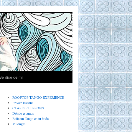
Se dice de mi
ROOFTOP TANGO EXPERIENCE
Private lessons
CLASES / LESSONS
Dónde estamos
Baila un Tango en tu boda
Milongas