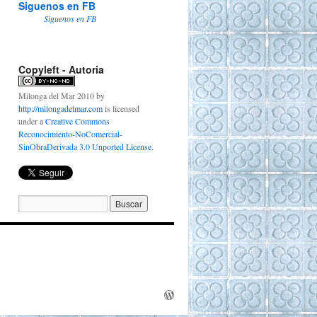
Siguenos en FB
Siguenos en FB
Copyleft - Autoria
Milonga del Mar 2010
by
http://milongadelmar.com
is licensed
under a
Creative Commons
Reconocimiento-NoComercial-
SinObraDerivada 3.0 Unported License
.