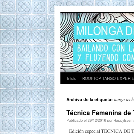
ROOFTOP TANG
Tango en Barcelona. Clases de Tango en
Barcelona. Show Tango. barcelona
experience. Private Tango Lesson. Rooftop
Tango experience Barcelona. Tango
Barcelona
Inicio
ROOFTOP TANGO EXPERI
tango tec
Archivo de la etiqueta:
Técnica Femenina de T
Publicado el
29/12/2016
por
HappyEvent
Edición especial TÉCNICA DE TAN