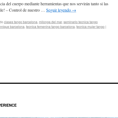
cia del cuerpo mediante herramientas que nos servirán tanto si las
ile! – Control de nuestro …
Seguir leyendo
→
ado
clases tango barcelona
,
milonga del mar
,
seminario tecnica tango
hnique barcelona
,
tecnica femenina tango barcelona
,
tecnica mujer tango
|
ERIENCE