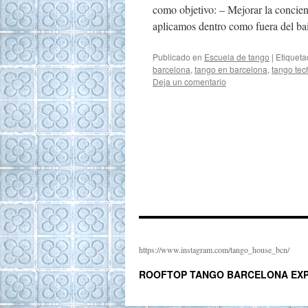
como objetivo: – Mejorar la concien
aplicamos dentro como fuera del ba
Publicado en
Escuela de tango
|
Etiquet
barcelona
,
tango en barcelona
,
tango tec
Deja un comentario
https://www.instagram.com/tango_house_bcn/
ROOFTOP TANGO BARCELONA EXP