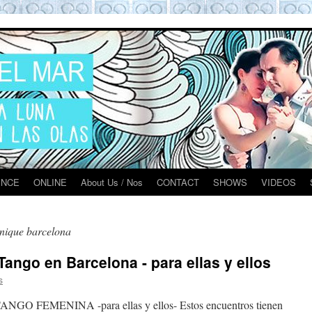
O BARCELONA EXPERIENCE
ENCE
ONLINE
About Us / Nos
CONTACT
SHOWS
VIDEOS
hnique barcelona
ango en Barcelona - para ellas y ellos
s
GO FEMENINA -para ellas y ellos- Estos encuentros tienen