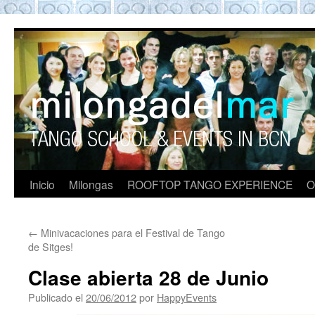
ROOFTOP TANGO BARCELON
Tango en Barcelona. Clases de Tango en
Barcelona. Show Tango. barcelona
experience. Private Tango Lesson. Rooftop
Tango experience Barcelona. Tango
Barcelona
Inicio
Milongas
ROOFTOP TANGO EXPERIENCE
O
←
Minivacaciones para el Festival de Tango
de Sitges!
Clase abierta 28 de Junio
Publicado el
20/06/2012
por
HappyEvents