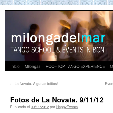
ROOFTOP TANGO BARCELON
Tango en Barcelona. Clases de Tango en
Barcelona. Show Tango. barcelona
experience. Private Tango Lesson. Rooftop
Tango experience Barcelona. Tango
Barcelona
Inicio
Milongas
ROOFTOP TANGO EXPERIENCE
O
←
La Novata. Algunas fotitos!
Even
Fotos de La Novata. 9/11/12
Publicado el
09/11/2012
por
HappyEvents