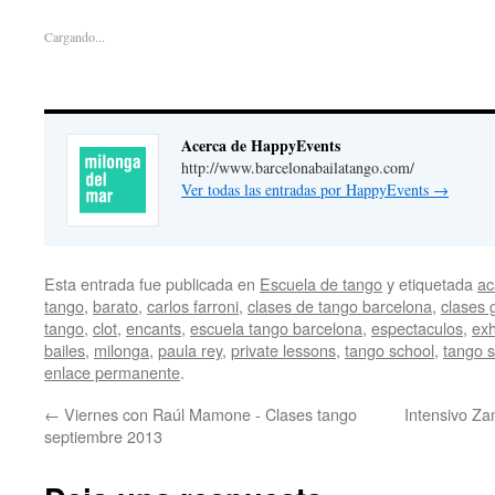
Cargando...
Acerca de HappyEvents
http://www.barcelonabailatango.com/
Ver todas las entradas por HappyEvents
→
Esta entrada fue publicada en
Escuela de tango
y etiquetada
ac
tango
,
barato
,
carlos farroni
,
clases de tango barcelona
,
clases 
tango
,
clot
,
encants
,
escuela tango barcelona
,
espectaculos
,
exh
bailes
,
milonga
,
paula rey
,
private lessons
,
tango school
,
tango 
enlace permanente
.
←
Viernes con Raúl Mamone - Clases tango
Intensivo Z
septiembre 2013