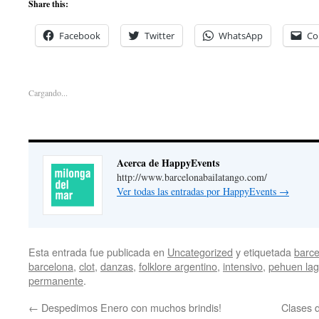
Share this:
Facebook
Twitter
WhatsApp
Co
Cargando...
Acerca de HappyEvents
http://www.barcelonabailatango.com/
Ver todas las entradas por HappyEvents
→
Esta entrada fue publicada en
Uncategorized
y etiquetada
barce
barcelona
,
clot
,
danzas
,
folklore argentino
,
intensivo
,
pehuen la
permanente
.
←
Despedimos Enero con muchos brindis!
Clases 