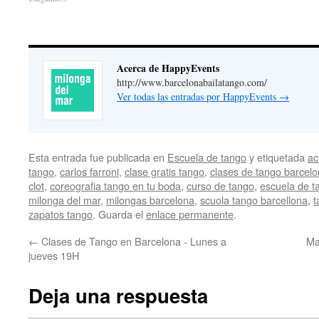
Acerca de HappyEvents
http://www.barcelonabailatango.com/
Ver todas las entradas por HappyEvents
→
Esta entrada fue publicada en
Escuela de tango
y etiquetada
ac
tango
,
carlos farroni
,
clase gratis tango
,
clases de tango barcel
clot
,
coreografia tango en tu boda
,
curso de tango
,
escuela de t
milonga del mar
,
milongas barcelona
,
scuola tango barcellona
,
t
zapatos tango
. Guarda el
enlace permanente
.
←
Clases de Tango en Barcelona - Lunes a
Ma
jueves 19H
Deja una respuesta