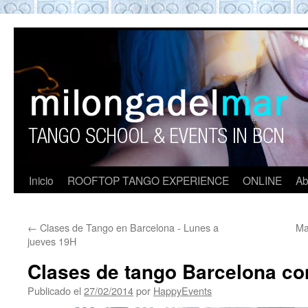
ROOFTOP TANGO BARCELON
Tango en Barcelona. Clases de Tango en
Barcelona. Show Tango. barcelona
experience. Private Tango Lesson. Rooftop
Tango experience Barcelona. Tango
Barcelona
Inicio
ROOFTOP TANGO EXPERIENCE
ONLINE
Ab
←
Clases de Tango en Barcelona - Lunes a
Ma
jueves 19H
Clases de tango Barcelona co
Publicado el
27/02/2014
por
HappyEvents