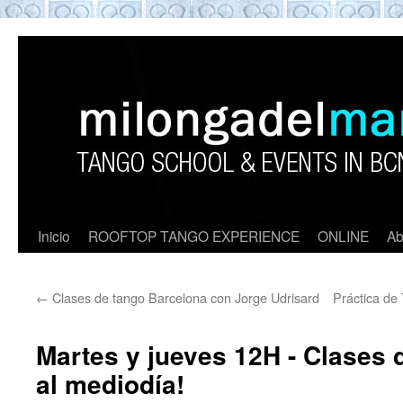
ROOFTOP TANGO BARCELON
Tango en Barcelona. Clases de Tango en
Barcelona. Show Tango. barcelona
experience. Private Tango Lesson. Rooftop
Tango experience Barcelona. Tango
Barcelona
Inicio
ROOFTOP TANGO EXPERIENCE
ONLINE
Ab
←
Clases de tango Barcelona con Jorge Udrisard
Práctica de 
Martes y jueves 12H - Clases 
al mediodía!