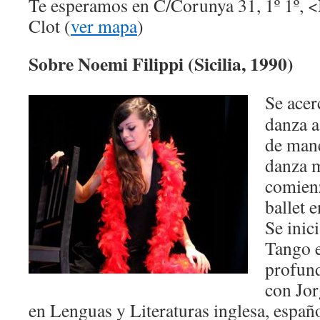
Te esperamos en C/Corunya 31, 1º 1º, 
Clot (
ver mapa
)
Sobre Noemi Filippi (Sicilia, 1990)
Se acer
danza a
de mane
danza m
comienz
ballet 
Se inic
Tango 
profund
con Jor
en Lenguas y Literaturas inglesa, español