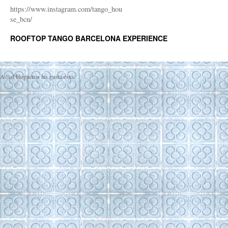
https://www.instagram.com/tango_hou
se_bcn/
ROOFTOP TANGO BARCELONA EXPERIENCE
A
%d
blogueros les gusta esto: