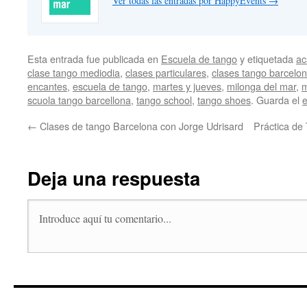
Ver todas las entradas por HappyEvents
→
Esta entrada fue publicada en
Escuela de tango
y etiquetada
ac
clase tango mediodia
,
clases particulares
,
clases tango barcelo
encantes
,
escuela de tango
,
martes y jueves
,
milonga del mar
,
m
scuola tango barcellona
,
tango school
,
tango shoes
. Guarda el
←
Clases de tango Barcelona con Jorge Udrisard
Práctica de 
Deja una respuesta