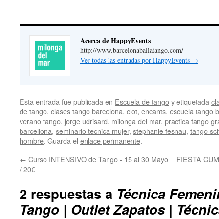
Acerca de HappyEvents
http://www.barcelonabailatango.com/
Ver todas las entradas por HappyEvents
→
Esta entrada fue publicada en
Escuela de tango
y etiquetada
cl
de tango
,
clases tango barcelona
,
clot
,
encants
,
escuela tango 
verano tango
,
jorge udrisard
,
milonga del mar
,
practica tango gr
barcellona
,
seminario tecnica mujer
,
stephanie fesnau
,
tango sc
hombre
. Guarda el
enlace permanente
.
←
Curso INTENSIVO de Tango - 15 al 30 Mayo
FIESTA CUM
/ 20€
2 respuestas a
Técnica Femenin
Tango | Outlet Zapatos | Técni