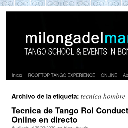
ROOFTOP TANGO BARCELON
Tango en Barcelona. Clases de Tango en
Barcelona. Show Tango. barcelona
experience. Private Tango Lesson. Rooftop
Tango experience Barcelona. Tango
Barcelona
Inicio
ROOFTOP TANGO EXPERIENCE
ONLINE
Ab
tecnica hombre
Archivo de la etiqueta:
Tecnica de Tango Rol Conduct
Online en directo
Publicado el
29/03/2020
por
HappyEvents