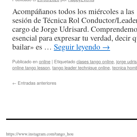
Acompáñanos todos los miércoles a las
sesión de Técnica Rol Conductor/Leader 
cargo de Jorge Udrisard. Comprendemos
esencial para expresar tu verdad, decir 
bailar» es …
Seguir leyendo
→
Publicado en
online
|
Etiquetado
clases tango online
,
jorge udri
online tango lesson
,
tango leader technique online
,
tecnica hom
←
Entradas anteriores
https://www.instagram.com/tango_hou