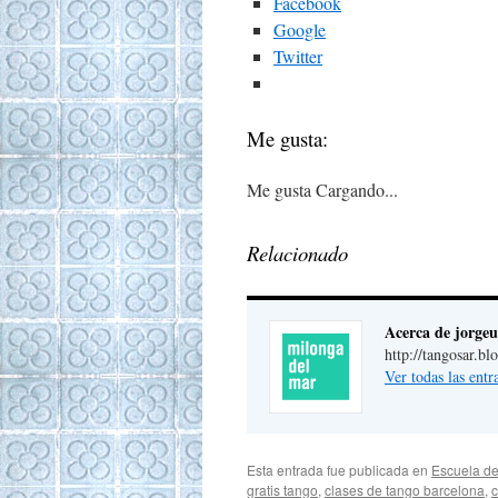
Facebook
Google
Twitter
Me gusta:
Me gusta
Cargando...
Relacionado
Acerca de jorgeu
http://tangosar.b
Ver todas las ent
Esta entrada fue publicada en
Escuela de
gratis tango
,
clases de tango barcelona
,
c