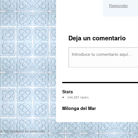
Responder
Deja un comentario
Stats
144,283 views
Milonga del Mar
A
%d
blogueros les gusta esto: