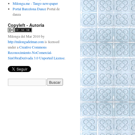
Milonga.me - Tango newspaper
Portal Barcelona Dance
Portal de
danza
Copyleft - Autoria
Milonga del Mar 2010
by
http://milongadelmar.com
is licensed
under a
Creative Commons
Reconocimiento-NoComercial-
SinObraDerivada 3.0 Unported License
.