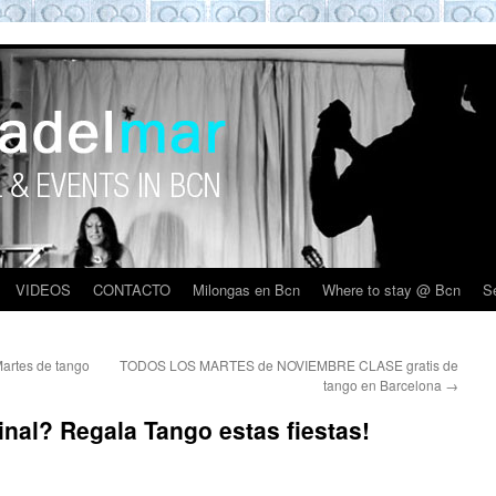
VIDEOS
CONTACTO
Milongas en Bcn
Where to stay @ Bcn
S
Martes de tango
TODOS LOS MARTES de NOVIEMBRE CLASE gratis de
tango en Barcelona
→
inal? Regala Tango estas fiestas!
d