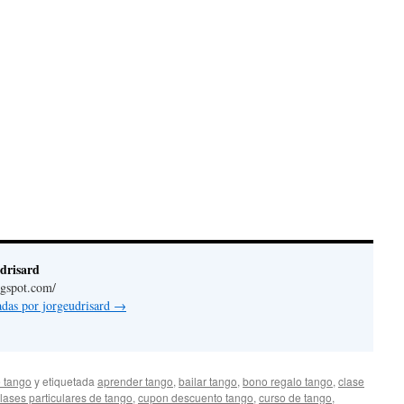
drisard
logspot.com
/
radas por jorgeudrisard
→
 tango
y etiquetada
aprender tango
,
bailar tango
,
bono regalo tango
,
clase
lases particulares de tango
,
cupon descuento tango
,
curso de tango
,