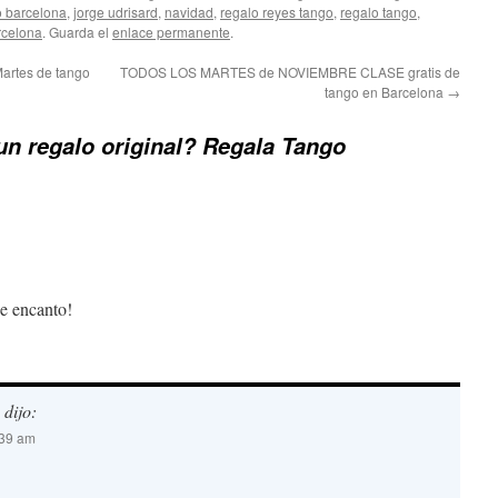
o barcelona
,
jorge udrisard
,
navidad
,
regalo reyes tango
,
regalo tango
,
rcelona
. Guarda el
enlace permanente
.
Martes de tango
TODOS LOS MARTES de NOVIEMBRE CLASE gratis de
tango en Barcelona
→
n regalo original? Regala Tango
e encanto!
dijo:
:39 am