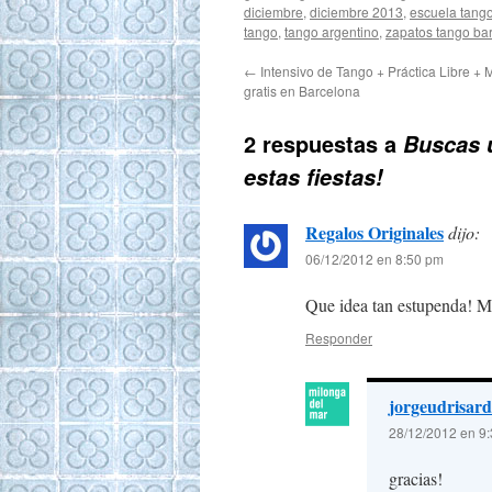
diciembre
,
diciembre 2013
,
escuela tang
tango
,
tango argentino
,
zapatos tango ba
←
Intensivo de Tango + Práctica Libre + 
gratis en Barcelona
2 respuestas a
Buscas u
estas fiestas!
Regalos Originales
dijo:
06/12/2012 en 8:50 pm
Que idea tan estupenda! M
Responder
jorgeudrisard
28/12/2012 en 9
gracias!