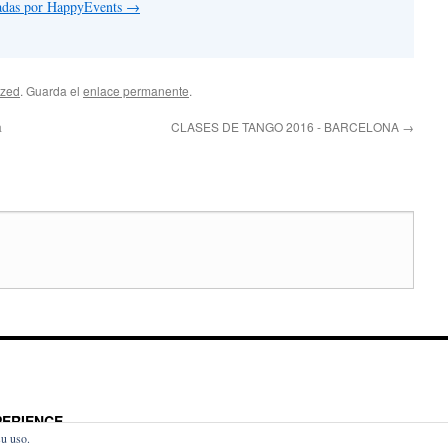
radas por HappyEvents
→
ized
. Guarda el
enlace permanente
.
a
CLASES DE TANGO 2016 - BARCELONA
→
ERIENCE
su uso.