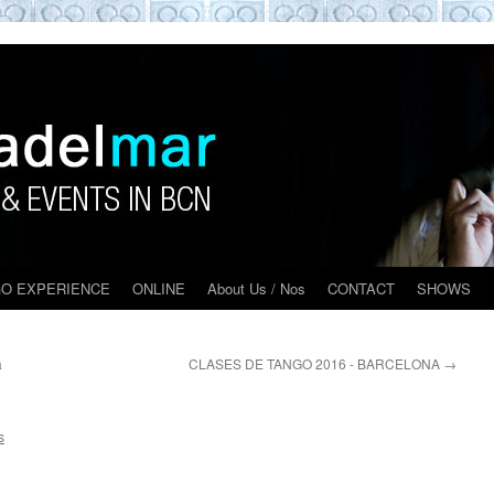
O BARCELONA EXPERIENCE
O EXPERIENCE
ONLINE
About Us / Nos
CONTACT
SHOWS
a
CLASES DE TANGO 2016 - BARCELONA
→
s