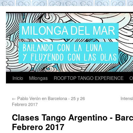
ROOFTOP TANGO BARCELON
Tango en Barcelona. Clases de Tango en
Barcelona. Show Tango. barcelona
experience. Private Tango Lesson. Rooftop
Tango experience Barcelona. Tango
Barcelona
Inicio
Milongas
ROOFTOP TANGO EXPERIENCE
O
←
Pablo Verón en Barcelona - 25 y 26
Intens
Febrero 2017
Clases Tango Argentino - Barc
Febrero 2017