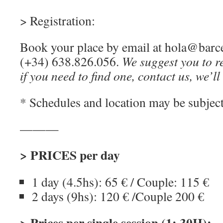
> Registration:
Book your place by email at
hola@barce
(+34) 638.826.056.
We suggest you to re
if you need to find one, contact us, we’ll 
* Schedules and location may be subject
———
> PRICES per day
1 day (4.5hs): 65 € / Couple: 115 €
2 days (9hs): 120 € /Couple 200 €
> Prices per single session (1: 30H):