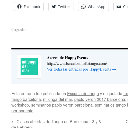
Facebook
Twitter
WhatsApp
Co
Cargando...
Acerca de HappyEvents
http://www.barcelonabailatango.com/
Ver todas las entradas por HappyEvents
→
Esta entrada fue publicada en
Escuela de tango
y etiquetada
ma
tango barcelona
,
milonga del mar
,
pablo veron 2017 barcelona
,
workshop
,
seminarios pablo veron barcelona
,
seminarios tango 
permanente
.
←
Clases abiertas de Tango en Barcelona - 3 y 6
C
de Febrero