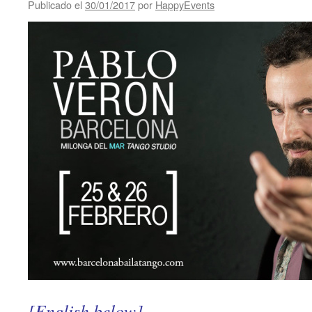
Publicado el
30/01/2017
por
HappyEvents
[English below]