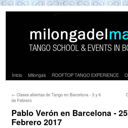
ROOFTOP TANGO BARCELON
Tango en Barcelona. Clases de Tango en
Barcelona. Show Tango. barcelona
experience. Private Tango Lesson. Rooftop
Tango experience Barcelona. Tango
Barcelona
Inicio
Milongas
ROOFTOP TANGO EXPERIENCE
O
←
Clases abiertas de Tango en Barcelona - 3 y 6
C
de Febrero
Pablo Verón en Barcelona - 25
Febrero 2017