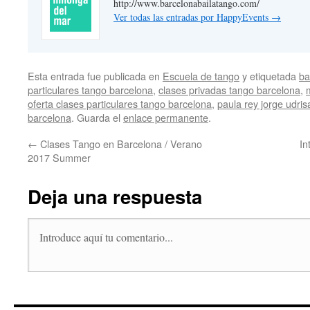
http://www.barcelonabailatango.com/
Ver todas las entradas por HappyEvents
→
Esta entrada fue publicada en
Escuela de tango
y etiquetada
ba
particulares tango barcelona
,
clases privadas tango barcelona
,
oferta clases particulares tango barcelona
,
paula rey jorge udris
barcelona
. Guarda el
enlace permanente
.
←
Clases Tango en Barcelona / Verano
In
2017 Summer
Deja una respuesta