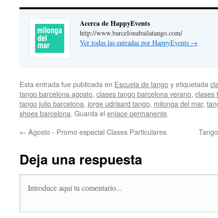
Acerca de HappyEvents
http://www.barcelonabailatango.com/
Ver todas las entradas por HappyEvents
→
Esta entrada fue publicada en
Escuela de tango
y etiquetada
cl
tango barcelona agosto
,
clases tango barcelona verano
,
clases 
tango julio barcelona
,
jorge udrisard tango
,
milonga del mar
,
tan
shoes barcelona
. Guarda el
enlace permanente
.
←
Agosto - Promo especial Clases Particulares
Tango
Deja una respuesta