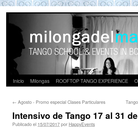
ROOFTOP TANGO BARCELON
Tango en Barcelona. Clases de Tango en
Barcelona. Show Tango. barcelona
experience. Private Tango Lesson. Rooftop
Tango experience Barcelona. Tango
Barcelona
Inicio
Milongas
ROOFTOP TANGO EXPERIENCE
O
←
Agosto - Promo especial Clases Particulares
Tango
Intensivo de Tango 17 al 31 de
Publicado el
15/07/2017
por
HappyEvents