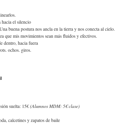
inearlos.
hacia el silencio
Una buena postura nos ancla en la tierra y nos conecta al cielo.
a que mis movimientos sean más fluidos y efectivos.
de dentro, hacia fuera
ts. ochos. giros.
l
esión suelta: 15€
(Alumnos MDM: 5€ clase)
da, calcetines y zapatos de baile