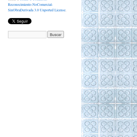
Reconocimiento-NoComercial-
SinObraDerivada 3.0 Unported License
.