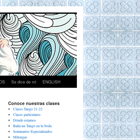
OS
Se dice de mi
ENGLISH
Conoce nuestras clases
Clases Tango 21-22
Clases particulares
Dónde estamos
Baila un Tango en tu boda
Seminarios Especializados
Milongas