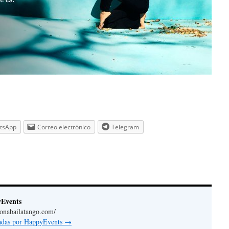
tsApp
Correo electrónico
Telegram
yEvents
lonabailatango.com/
radas por HappyEvents
→