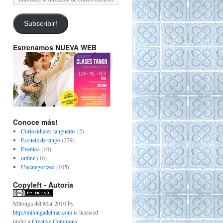
Subscribir!
Estrenamos NUEVA WEB
Conoce más!
Curiosidades tangueras
(2)
Escuela de tango
(279)
Eventos
(10)
online
(10)
Uncategorized
(105)
Copyleft - Autoria
Milonga del Mar 2010
by
http://milongadelmar.com
is licensed
under a
Creative Commons