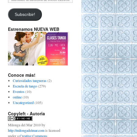
Subscribir!
Estrenamos NUEVA WEB
Conoce más!
Curiosidades tangueras
(2)
Escuela de tango
(279)
Eventos
(10)
online
(10)
Uncategorized
(105)
Copyleft - Autoria
Milonga del Mar 2010
by
http://milongadelmar.com
is licensed
under a
Creative Commons