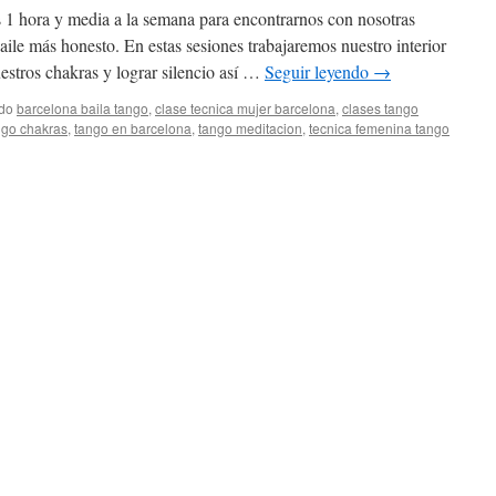
1 hora y media a la semana para encontrarnos con nosotras
baile más honesto. En estas sesiones trabajaremos nuestro interior
estros chakras y lograr silencio así …
Seguir leyendo
→
ado
barcelona baila tango
,
clase tecnica mujer barcelona
,
clases tango
ngo chakras
,
tango en barcelona
,
tango meditacion
,
tecnica femenina tango