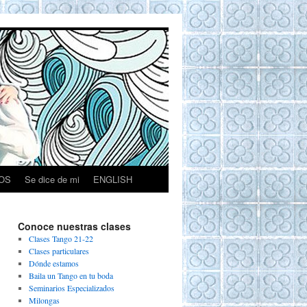
OS
Se dice de mi
ENGLISH
Conoce nuestras clases
Clases Tango 21-22
Clases particulares
Dónde estamos
Baila un Tango en tu boda
Seminarios Especializados
Milongas