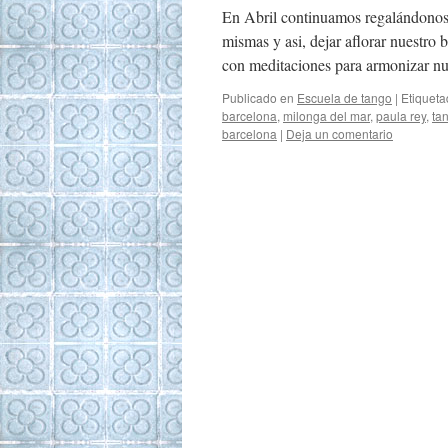
En Abril continuamos regalándonos 
mismas y asi, dejar aflorar nuestro 
con meditaciones para armonizar nu
Publicado en
Escuela de tango
|
Etiquet
barcelona
,
milonga del mar
,
paula rey
,
ta
barcelona
|
Deja un comentario