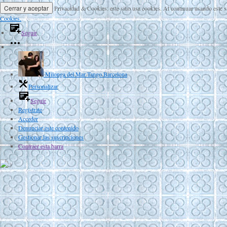
Privacidad & Cookies: este sitio usa cookies. Al continuar usando este s
Cookies.
Seguir
Milonga del Mar Tango Barcelona
Personalizar
Seguir
Regístrate
Acceder
Denunciar este contenido
Gestionar las suscripciones
Contraer esta barra