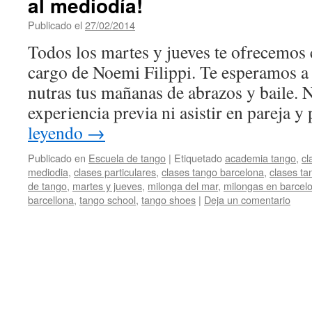
al mediodía!
Publicado el
27/02/2014
por
HappyEvents
Todos los martes y jueves te ofrecemos 
cargo de Noemi Filippi. Te esperamos a
nutras tus mañanas de abrazos y baile. 
experiencia previa ni asistir en pareja
leyendo
→
Publicado en
Escuela de tango
|
Etiquetado
academia tango
,
cl
mediodia
,
clases particulares
,
clases tango barcelona
,
clases t
de tango
,
martes y jueves
,
milonga del mar
,
milongas en barcel
barcellona
,
tango school
,
tango shoes
|
Deja un comentario