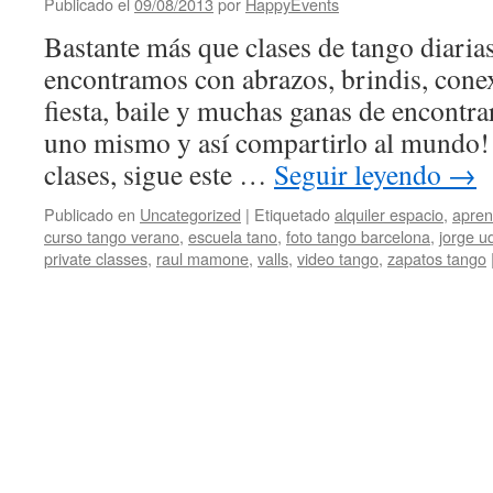
Publicado el
09/08/2013
por
HappyEvents
Bastante más que clases de tango diaria
encontramos con abrazos, brindis, cone
fiesta, baile y muchas ganas de encontr
uno mismo y así compartirlo al mundo! 
clases, sigue este …
Seguir leyendo
→
Publicado en
Uncategorized
|
Etiquetado
alquiler espacio
,
apren
curso tango verano
,
escuela tano
,
foto tango barcelona
,
jorge u
private classes
,
raul mamone
,
valls
,
video tango
,
zapatos tango