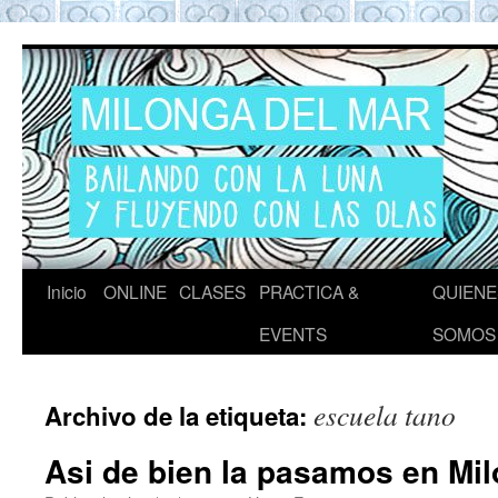
Tango en Barcelona
Tango en Barcelona. Clases de Tango en
Barcelona. Show Tango. Zapatos Tango.
Eventos. Private Tango Lesson. Milonga del
Mar. Milongas y practicas de Tango
Barcelona
Inicio
ONLINE
CLASES
PRACTICA &
QUIENE
EVENTS
SOMOS
escuela tano
Archivo de la etiqueta:
Asi de bien la pasamos en Mil