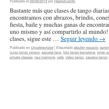
Publicado el
09/08/2013
por
HappyEvents
Bastante más que clases de tango diaria
encontramos con abrazos, brindis, cone
fiesta, baile y muchas ganas de encontr
uno mismo y así compartirlo al mundo! 
clases, sigue este …
Seguir leyendo
→
Publicado en
Uncategorized
|
Etiquetado
alquiler espacio
,
apren
curso tango verano
,
escuela tano
,
foto tango barcelona
,
jorge u
private classes
,
raul mamone
,
valls
,
video tango
,
zapatos tango