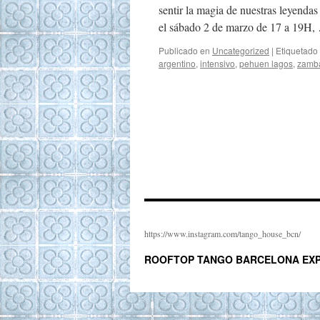
sentir la magia de nuestras leyend
el sábado 2 de marzo de 17 a 19H
Publicado en
Uncategorized
|
Etiquetado
argentino
,
intensivo
,
pehuen lagos
,
zamb
https://www.instagram.com/tango_house_bcn/
ROOFTOP TANGO BARCELONA EXP