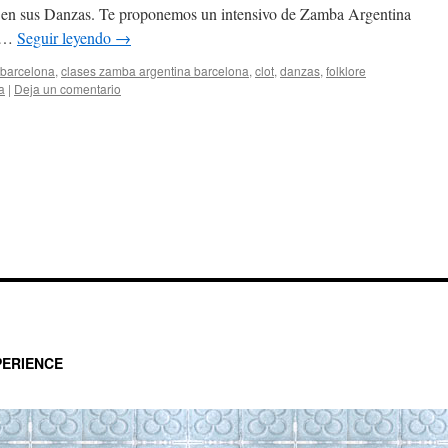
as en sus Danzas. Te proponemos un intensivo de Zamba Argentina
, …
Seguir leyendo
→
barcelona
,
clases zamba argentina barcelona
,
clot
,
danzas
,
folklore
a
|
Deja un comentario
ERIENCE