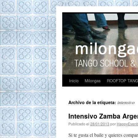
ROOFTOP TANG
Tango en Barcelona. Clases de Tango en
Barcelona. Show Tango. barcelona
experience. Private Tango Lesson. Rooftop
Tango experience Barcelona. Tango
Barcelona
Inicio
Milongas
ROOFTOP TANG
intensivo
Archivo de la etiqueta:
Intensivo Zamba Arge
Publicado el
28/01/2013
por
HappyEvent
Si te gusta el baile y quieres compa