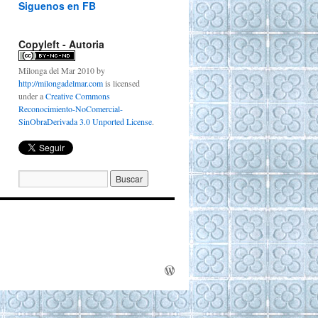
Siguenos en FB
Copyleft - Autoria
Milonga del Mar 2010
by
http://milongadelmar.com
is licensed
under a
Creative Commons
Reconocimiento-NoComercial-
SinObraDerivada 3.0 Unported License
.