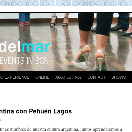
O BARCELONA EXPERIENCE
O EXPERIENCE
ONLINE
About Us / Nos
CONTACT
SHOWS
ntina con Pehuén Lagos
s
rtir costumbres de nuestra cultura argentina, juntos aprenderemos a