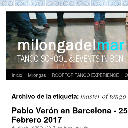
ROOFTOP TANGO BARCELON
Tango en Barcelona. Clases de Tango en
Barcelona. Show Tango. barcelona
experience. Private Tango Lesson. Rooftop
Tango experience Barcelona. Tango
Barcelona
Inicio
Milongas
ROOFTOP TANGO EXPERIENCE
O
master of tango
Archivo de la etiqueta:
Pablo Verón en Barcelona - 25
Febrero 2017
Publicado el
30/01/2017
por
HappyEvents