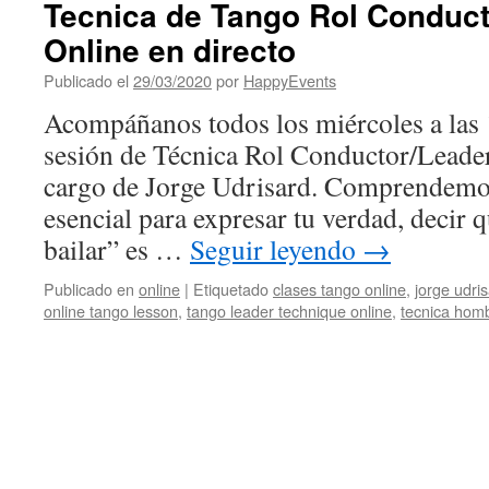
Tecnica de Tango Rol Conduct
Online en directo
Publicado el
29/03/2020
por
HappyEvents
Acompáñanos todos los miércoles a las
sesión de Técnica Rol Conductor/Leader 
cargo de Jorge Udrisard. Comprendemos
esencial para expresar tu verdad, decir q
bailar” es …
Seguir leyendo
→
Publicado en
online
|
Etiquetado
clases tango online
,
jorge udri
online tango lesson
,
tango leader technique online
,
tecnica hom