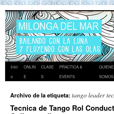
Tango en Barcelona
Tango en Barcelona. Clases de Tango en
Barcelona. Show Tango. Zapatos Tango.
Eventos. Private Tango Lesson. Rooftop
Tango experience Barcelona. Milongas y
practicas de Tango Barcelona
Inici
ONLIN
CLASE
PRACTICA &
QUIENE
o
E
S
EVENTS
SOMOS
tango leader te
Archivo de la etiqueta:
Tecnica de Tango Rol Conduct