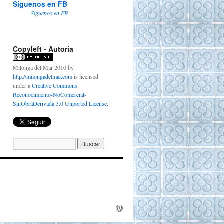
Siguenos en FB
Siguenos en FB
Copyleft - Autoria
Milonga del Mar 2010
by
http://milongadelmar.com
is licensed
under a
Creative Commons
Reconocimiento-NoComercial-
SinObraDerivada 3.0 Unported License
.