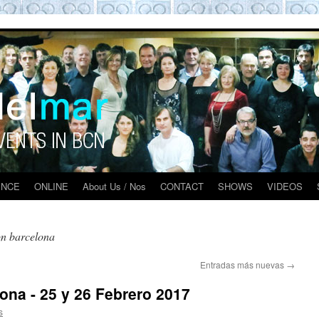
O BARCELONA EXPERIENCE
ENCE
ONLINE
About Us / Nos
CONTACT
SHOWS
VIDEOS
on barcelona
Entradas más nuevas
→
ona - 25 y 26 Febrero 2017
s