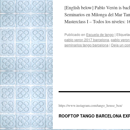
[English below] Pablo Verón is back
Seminarios en Milonga del Mar
Masterclass I – Todos los niveles
Publicado en
Escuela de tango
|
Etiquet
pablo veron 2017 barcelona
,
pablo veron
seminarios tango barcelona
|
Deja un co
https://www.instagram.com/tango_house_bcn/
ROOFTOP TANGO BARCELONA EXP