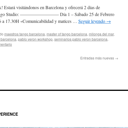
! Estará visitándonos en Barcelona y ofrecerá 2 días de
 Tango Studio: ————————– Día 1 – Sábado 25 de Febrero
: 16 a 17.30H «Comunicabilidad y matices …
Seguir leyendo
→
ado
maestros tango barcelona
,
master of tango barcelona
,
milonga del mar
,
 barcelona
,
pablo veron workshop
,
seminarios pablo veron barcelona
,
mentario
Entradas más nuevas
→
ERIENCE