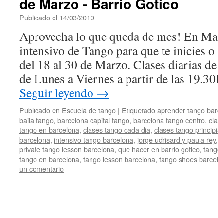
de Marzo - Barrio Gotico
Publicado el
14/03/2019
por
HappyEvents
Aprovecha lo que queda de mes! En Ma
intensivo de Tango para que te inicies o
del 18 al 30 de Marzo. Clases diarias d
de Lunes a Viernes a partir de las 19.
Seguir leyendo
→
Publicado en
Escuela de tango
|
Etiquetado
aprender tango bar
baila tango
,
barcelona capital tango
,
barcelona tango centro
,
cla
tango en barcelona
,
clases tango cada dia
,
clases tango princip
barcelona
,
intensivo tango barcelona
,
jorge udrisard y paula rey
private tango lesson barcelona
,
que hacer en barrio gotico
,
tang
tango en barcelona
,
tango lesson barcelona
,
tango shoes barce
un comentario