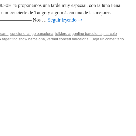
.30H te proponemos una tarde muy especial, con la luna llena
ar un concierto de Tango y algo más en una de las mejores
o? —————————— Nos …
Seguir leyendo
→
carril
,
concierto tango barcelona
,
folklore argentino barcelona
,
marcelo
o argentino show barcelona
,
vermut concert barcelona
|
Deja un comentario