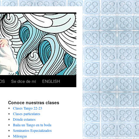
OS
Se dice de mi
ENGLISH
Conoce nuestras clases
Clases Tango 22-23
Clases particulares
Dónde estamos
Baila un Tango en tu boda
Seminarios Especializados
Milongas