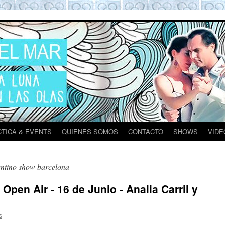
ona
TICA & EVENTS
QUIENES SOMOS
CONTACTO
SHOWS
VIDE
entino show barcelona
pen Air - 16 de Junio - Analia Carril y
s