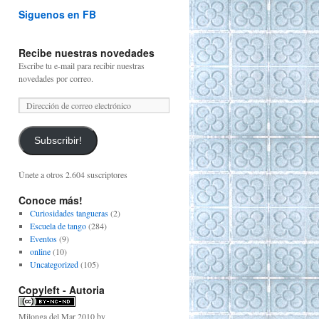
Siguenos en FB
Recibe nuestras novedades
Escribe tu e-mail para recibir nuestras
novedades por correo.
Subscribir!
Únete a otros 2.604 suscriptores
Conoce más!
Curiosidades tangueras
(2)
Escuela de tango
(284)
Eventos
(9)
online
(10)
Uncategorized
(105)
Copyleft - Autoria
Milonga del Mar 2010
by