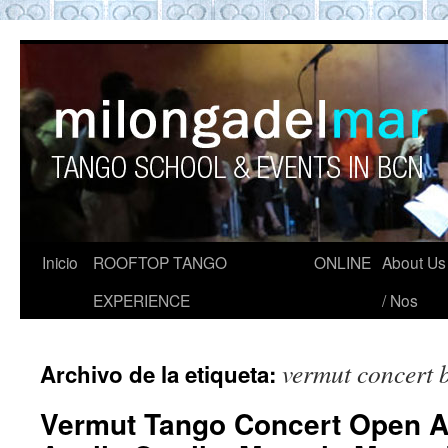
ROOFTOP TANGO BARCELON
Tango en Barcelona. Clases de Tango en
Barcelona. Show Tango. barcelona
experience. Private Tango Lesson. Rooftop
Tango experience Barcelona. Tango
Barcelona
Inicio
ROOFTOP TANGO
ONLINE
About Us
EXPERIENCE
/ Nos
vermut concert 
Archivo de la etiqueta:
Vermut Tango Concert Open Air