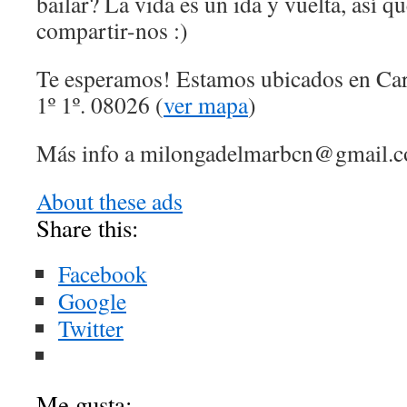
bailar? La vida es un ida y vuelta, así q
compartir-nos :)
Te esperamos! Estamos ubicados en Car
1º 1º. 08026 (
ver mapa
)
Más info a
milongadelmarbcn@
gmail.
About these ads
Share this:
Facebook
Google
Twitter
Me gusta: