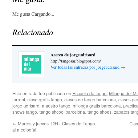
Me gusta
Cargando...
Relacionado
Acerca de jorgeudrisard
http://tangosar.blogspot.com
/
Ver todas las entradas por jorgeudrisard
→
Esta entrada fue publicada en
Escuela de tango
,
Milonga del M
farroni
,
clase gratis tango
,
clases de tango barcelona
,
clases par
jorge udrisard
,
maestro tango
,
milonga gratis barcelona
,
practic
shows tango
,
tango shcool barcelona
,
tango shoes
,
zapatos tan
←
Martes y jueves 12H - Clases de Tango
Clas
al mediodía!